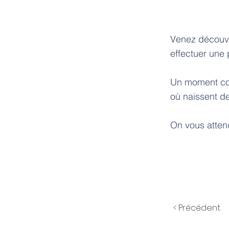
Venez découvri
effectuer une 
Un moment con
où naissent d
On vous atten
< Précédent