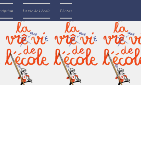
cription
La vie de l'école
Photos